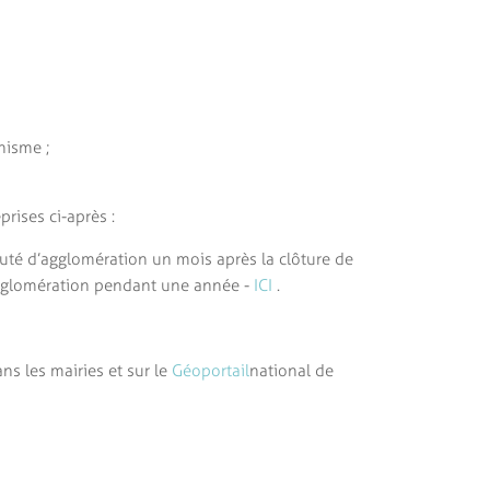
nisme ;
prises ci-après :
uté d’agglomération un mois après la clôture de
’Agglomération pendant une année -
ICI
.
ns les mairies et sur le
Géoportail
national de