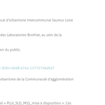
n Local d’Urbanisme intercommunal Saumur Loire
des Laboratoires Brothier, au sein de la
ion du public.
c841-92bc-40a8-a7a4-117727a6aba7
ice urbanisme de la Communauté d’agglomération
il « PLUi_SLD_MS3_mise à disposition ». Ces