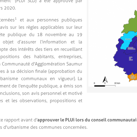
ment" (PLUi SLD) a été approuvé par
rs 2020.
1
ernées
et aux personnes publiques
vis sur les règles applicables sur leur
enquête publique du 18 novembre au 19
bjet d’assurer l’information et la
pte des intérêts des tiers en recueillant
positions des habitants, entreprises,
 à la Communauté d'Agglomération Saumur
es à sa décision finale (approbation du
rbanisme communaux en vigueur). La
ment de l'enquête publique, a émis son
conclusions, son avis personnel et motivé
s et les observations, propositions et
e rapport avant d'
approuver le PLUi lors du conseil communautai
nts d'urbanisme des communes concernées.