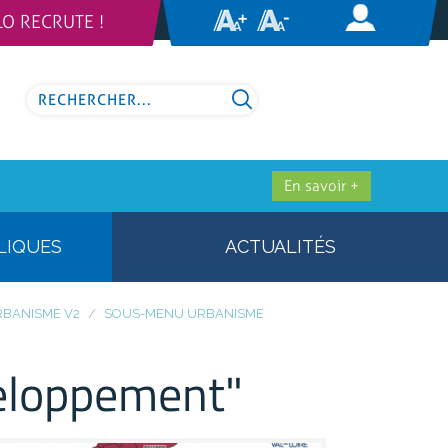
LO RECRUTE !
En savoir +
LIQUES
ACTUALITÉS
BANISME V2
SOUS-MENU URBANISME
veloppement"