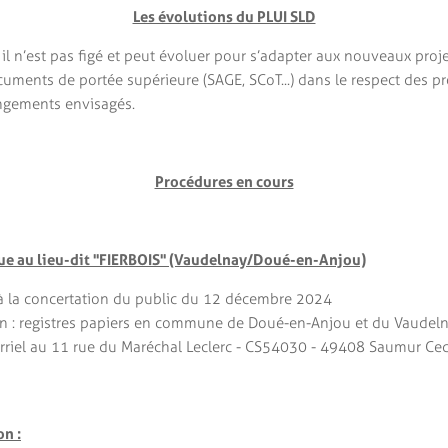
Les évolutions du PLUI SLD
s, il n’est pas figé et peut évoluer pour s’adapter aux nouveaux proje
ocuments de portée supérieure (SAGE, SCoT...) dans le respect des 
ngements envisagés.
Procédures en cours
que au lieu-dit "FIERBOIS" (Vaudelnay/Doué-en-Anjou)
 à la concertation du public du 12 décembre 2024
 : registres papiers en commune de Doué-en-Anjou et du Vaudelnay,
courriel au 11 rue du Maréchal Leclerc - CS54030 - 49408 Saumur C
on :