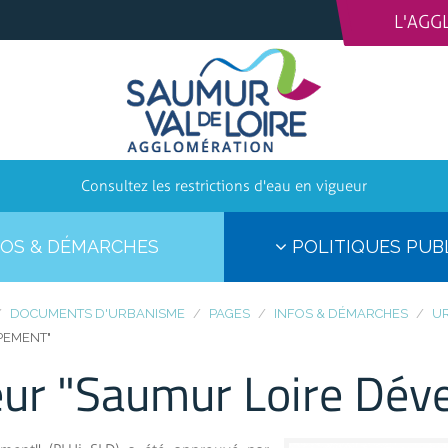
L'AGG
Consultez les restrictions d'eau en vigueur
OS & DÉMARCHES
POLITIQUES PUB
DOCUMENTS D'URBANISME
PAGES
INFOS & DÉMARCHES
UR
PEMENT"
eur "Saumur Loire Dé