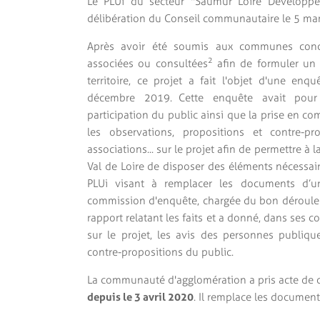
Le PLUi du secteur "Saumur Loire Développe
délibération du Conseil communautaire le 5 ma
Après avoir été soumis aux communes conc
2
associées ou consultées
afin de formuler un a
territoire, ce projet a fait l'objet d'une 
décembre 2019. Cette enquête avait pour o
participation du public ainsi que la prise en com
les observations, propositions et contre-pro
associations... sur le projet afin de permettre
Val de Loire de disposer des éléments nécessair
PLUi visant à remplacer les documents d’u
commission d'enquête, chargée du bon déroule
rapport relatant les faits et a donné, dans ses 
sur le projet, les avis des personnes publique
contre-propositions du public.
La communauté d'agglomération a pris acte de c
depuis le 3 avril 2020
. Il remplace les docume