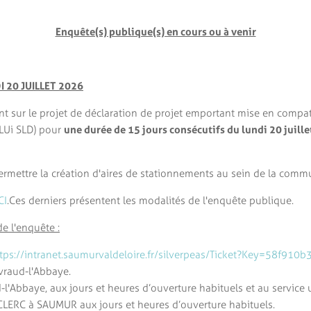
Enquête(s) publique(s) en cours ou à venir
I 20 JUILLET 2026
nt sur le projet de déclaration de projet emportant mise en compat
LUi SLD) pour
une durée de 15 jours consécutifs du lundi 20 juill
 permettre la création d'aires de stationnements au sein de la com
CI
. Ces derniers présentent les modalités de l'enquête publique.
e l'enquête :
tps://intranet.saumurvaldeloire.fr/silverpeas/Ticket?Key=58f9
evraud-l'Abbaye.
ud-l'Abbaye, aux jours et heures d’ouverture habituels et au serv
CLERC à SAUMUR aux jours et heures d’ouverture habituels.