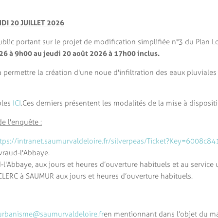
NDI 20 JUILLET 2026
public portant sur le projet de modification simplifiée n°3 du Pla
026 à 9h00 au jeudi 20 août 2026 à 17h00 inclus.
 permettre la création d'une noue d'infiltration des eaux pluviales 
bles
ICI
. Ces derniers présentent les modalités de la mise à disposit
e l'enquête :
tps://intranet.saumurvaldeloire.fr/silverpeas/Ticket?Key=6008
evraud-l'Abbaye.
ud-l'Abbaye, aux jours et heures d’ouverture habituels et au serv
CLERC à SAUMUR aux jours et heures d’ouverture habituels.
urbanisme@saumurvaldeloire.fr
en mentionnant dans l’objet du ma