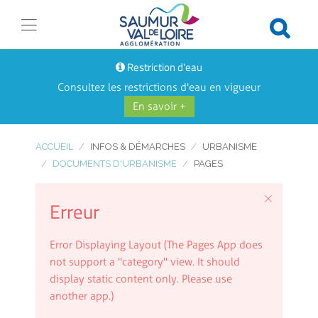
Restriction d'eau
Consultez les restrictions d'eau en vigueur
En savoir +
ACCUEIL
INFOS & DÉMARCHES
URBANISME
DOCUMENTS D'URBANISME
PAGES
Erreur
Error Displaying Layout (The Pages App does
not support a "category" view. It should
display static content only. Please use
another app.)