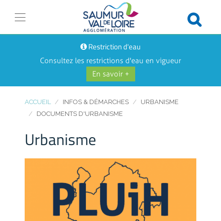
Restriction d'eau
Consultez les restrictions d'eau en vigueur
En savoir +
ACCUEIL
INFOS & DÉMARCHES
URBANISME
DOCUMENTS D'URBANISME
Urbanisme