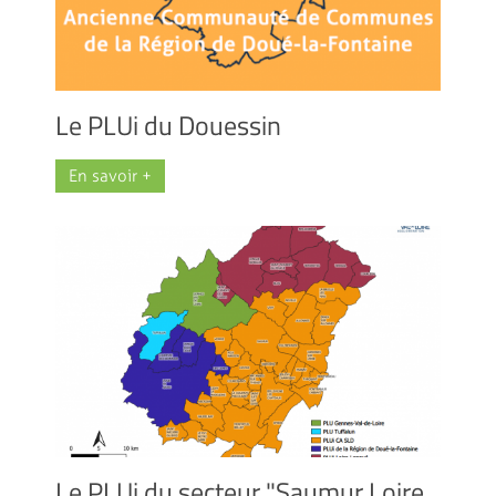
Le PLUi du Douessin
En savoir +
Le PLUi du secteur "Saumur Loire