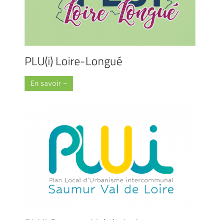
PLU(i) Loire-Longué
En savoir +