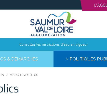
L'AGG
Consultez les restrictions d'eau en vigueur
OS & DÉMARCHES
POLITIQUES PUB
ION
MARCHÉS PUBLICS
lics