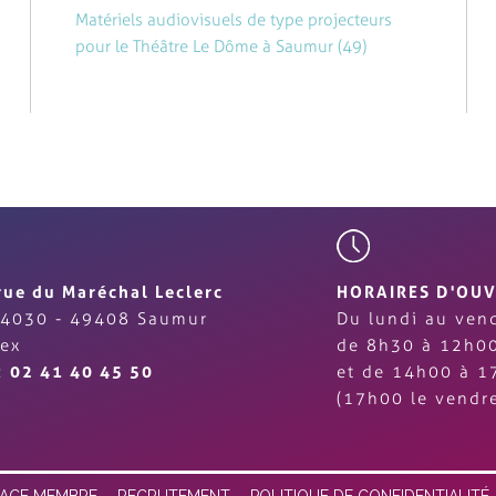
Matériels audiovisuels de type projecteurs
pour le Théâtre Le Dôme à Saumur (49)
 Marchés Publics (BOAMP)
ciel de l’Union Européenne, consacré aux marchés publics
rue du Maréchal Leclerc
HORAIRES D'OU
4030 - 49408 Saumur
Du lundi au vend
ex
de 8h30 à 12h0
 :
02 41 40 45 50
et de 14h00 à 1
(17h00 le vendre