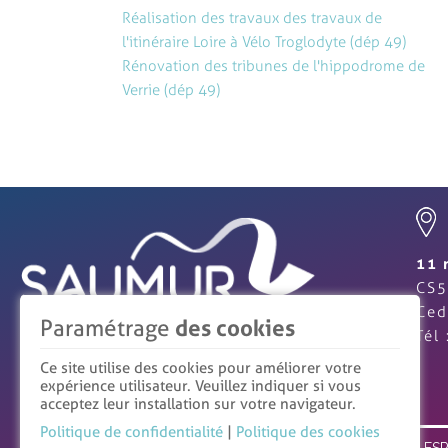
Réalisation des travaux des travaux de
l'itinéraire Loire à Vélo Troglodyte (dép 49)
Rénovation des tribunes de l'hippodrome de
Accéder au Bulletin Officiel des Annonces de
Verrie (dép 49)
Accéder au site du supplément au Journal Offi
11 
CS5
Ced
Paramétrage
des cookies
Tél
Ce site utilise des cookies pour améliorer votre
expérience utilisateur. Veuillez indiquer si vous
acceptez leur installation sur votre navigateur.
Politique de confidentialité
|
Politique des cookies