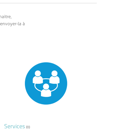
enée à réaliser des achats et effectuer des
aitre,
 envoyer-la à
ns mentionnées dans l'avis d'appel public à la
on
.
 concurrence paru au BOAMP, au JOUE et sur la
Services
(0)