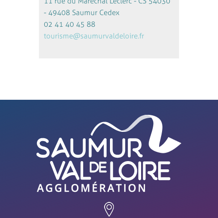
11 rue du Maréchal Leclerc - CS 54030
- 49408 Saumur Cedex
02 41 40 45 88
tourisme@saumurvaldeloire.fr