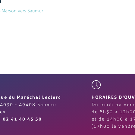
u-Marson vers Saumur
rue du Maréchal Leclerc
HORAIRES D'OU
4030 - 49408 Saumur
Du lundi au vend
ex
de 8h30 à 12h0
 :
02 41 40 45 50
et de 14h00 à 1
(17h00 le vendre