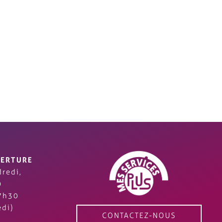
VERTURE
redi,
0
7h30
di)
CONTACTEZ-NOUS