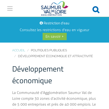
Restriction d'eau
Consultez les restrictions d'eau en vigueur
En savoir +
ACCUEIL
POLITIQUES PUBLIQUES
DÉVELOPPEMENT ÉCONOMIQUE ET ATTRACTIVITÉ
Développement
économique
La Communauté d’Agglomération Saumur Val de
Loire compte 30 zones d’activité économique, plus
de 5 000 entreprises et près de 40 000 emplois. Le