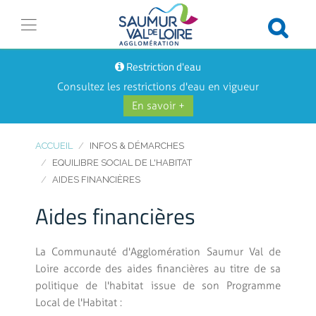
Restriction d'eau
Consultez les restrictions d'eau en vigueur
En savoir +
ACCUEIL
INFOS & DÉMARCHES
EQUILIBRE SOCIAL DE L'HABITAT
AIDES FINANCIÈRES
Aides financières
La Communauté d'Agglomération Saumur Val de
Loire accorde des aides financières au titre de sa
politique de l'habitat issue de son Programme
Local de l'Habitat :