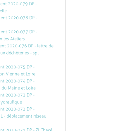
ident 2020-079 DP -
elle
ident 2020-078 DP -
ident 2020-077 DP -
n les Ateliers
ent 2020-076 DP - lettre de
ux déchèteries - spl
dent 2020-075 DP -
on Vienne et Loire
dent 2020-074 DP -
 du Maine et Loire
dent 2020-073 DP -
 Hydraulique
dent 2020-072 DP -
ML - déplacement réseau
ent 2020-071 DP - ZI Chacé