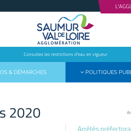
L'AGG
Consultez les restrictions d'eau en vigueur
OS & DÉMARCHES
POLITIQUES PUB
s 2020
Ar
Arrêtés préfector