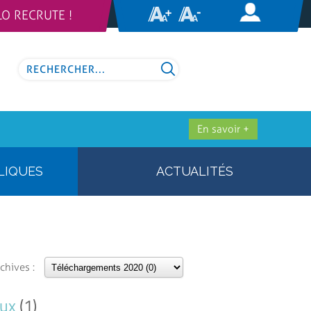
LO RECRUTE !
En savoir +
LIQUES
ACTUALITÉS
chives :
aux
(1)