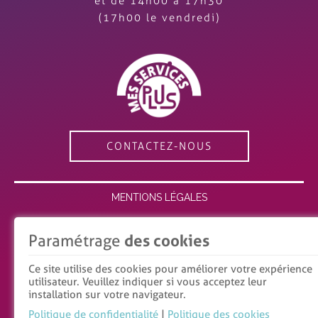
et de 14h00 à 17h30
(17h00 le vendredi)
CONTACTEZ-NOUS
MENTIONS LÉGALES
ESPACE MEMBRE
Paramétrage
des cookies
RECRUTEMENT
Ce site utilise des cookies pour améliorer votre expérience
utilisateur. Veuillez indiquer si vous acceptez leur
POLITIQUE DE CONFIDENTIALITÉ
installation sur votre navigateur.
POLITIQUE DES COOKIES
Politique de confidentialité
|
Politique des cookies