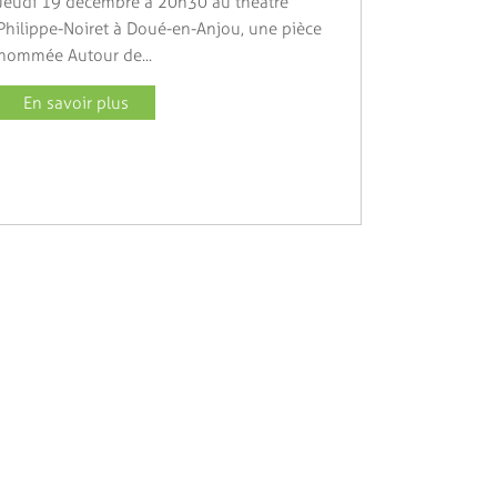
Jeudi 19 décembre à 20h30 au théâtre
Philippe-Noiret à Doué-en-Anjou, une pièce
nommée Autour de...
En savoir plus