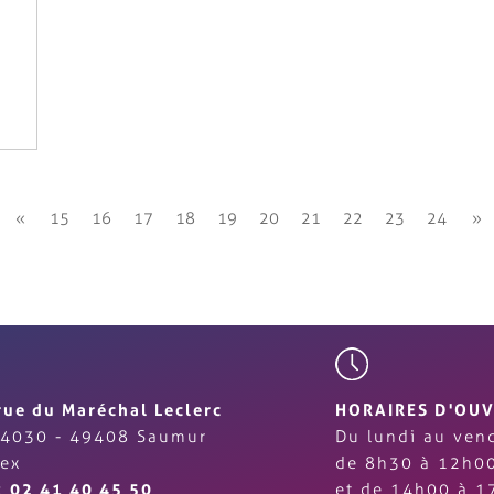
«
15
16
17
18
19
20
21
22
23
24
»
rue du Maréchal Leclerc
HORAIRES D'OU
4030 - 49408 Saumur
Du lundi au vend
ex
de 8h30 à 12h0
 :
02 41 40 45 50
et de 14h00 à 1