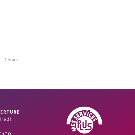
Dernier
VERTURE
redi,
0
7h30