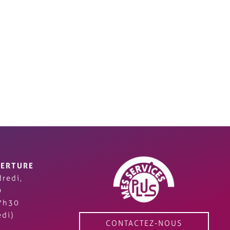
VERTURE
redi,
0
7h30
di)
CONTACTEZ-NOUS