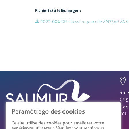
Fichier(s) à télécharger :
2022-004-DP - Cession parcelle ZM756P ZA C
11 
CS5
Ced
Paramétrage
des cookies
Tél
Ce site utilise des cookies pour améliorer votre
expérience utilisateur. Veuillez indiquer si vous