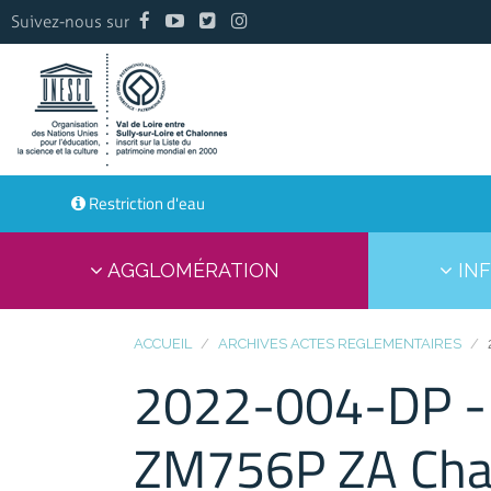
Suivez-nous sur
Restriction d'eau
AGGLOMÉRATION
INF
ACCUEIL
ARCHIVES ACTES REGLEMENTAIRES
2022-004-DP - 
ZM756P ZA Cham