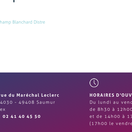
hamp Blanchard Distre
rue du Maréchal Leclerc
HORAIRES D'OU
4030 - 49408 Saumur
Du lundi au vend
ex
de 8h30 à 12h0
 :
02 41 40 45 50
et de 14h00 à 1
(17h00 le vendre