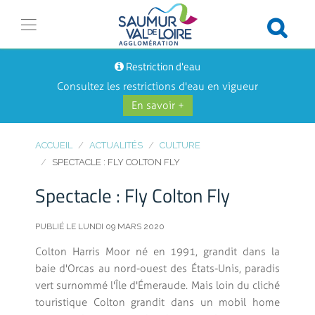
Restriction d'eau
Consultez les restrictions d'eau en vigueur
En savoir +
ACCUEIL
ACTUALITÉS
CULTURE
SPECTACLE : FLY COLTON FLY
Spectacle : Fly Colton Fly
PUBLIÉ LE LUNDI 09 MARS 2020
Colton Harris Moor né en 1991, grandit dans la
baie d'Orcas au nord-ouest des États-Unis, paradis
vert surnommé l'Île d'Émeraude. Mais loin du cliché
touristique Colton grandit dans un mobil home