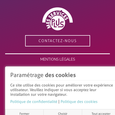
CONTACTEZ-NOUS
MENTIONS LÉGALES
ESPACE MEMBRE
Paramétrage
des cookies
RECRUTEMENT
Ce site utilise des cookies pour améliorer votre expérience
utilisateur. Veuillez indiquer si vous acceptez leur
POLITIQUE DE CONFIDENTIALITÉ
installation sur votre navigateur.
POLITIQUE DES COOKIES
Politique de confidentialité
|
Politique des cookies
Réalisation du site :
Fermer
Choisir
Tout accepter