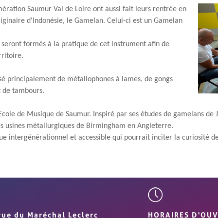
ération Saumur Val de Loire ont aussi fait leurs rentrée en
originaire d'Indonésie, le Gamelan.
Celui-ci est un Gamelan
 seront formés à la pratique de cet instrument afin de
ritoire.
é principalement de métallophones à lames, de gongs
et de tambours.
Ecole de Musique de Saumur. Inspiré par ses études de gamelans de Ja
es
usines métallurgiques de Birmingham en Angleterre.
e intergénérationnel et accessible qui pourrait inciter la curiosité d
rue du Maréchal Leclerc
HORAIRES D'OU