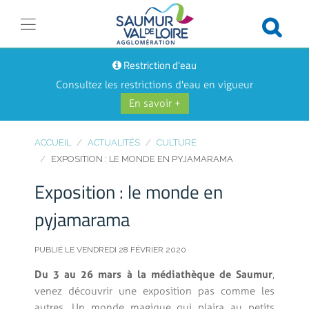
Restriction d'eau
Consultez les restrictions d'eau en vigueur
En savoir +
ACCUEIL
ACTUALITÉS
CULTURE
EXPOSITION : LE MONDE EN PYJAMARAMA
Exposition : le monde en
pyjamarama
PUBLIÉ LE VENDREDI 28 FÉVRIER 2020
Du 3 au 26 mars à la médiathèque de Saumur
,
venez découvrir une exposition pas comme les
autres. Un monde magique qui plaira au petits