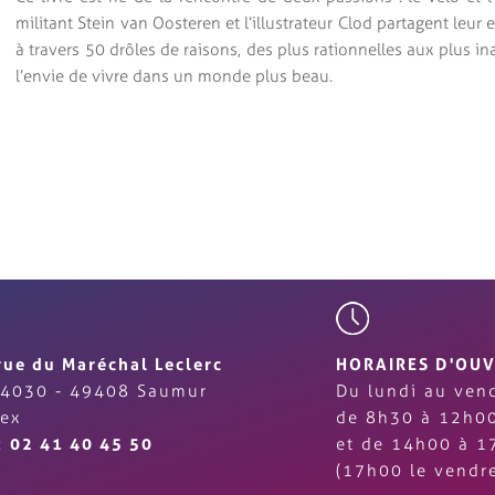
militant Stein van Oosteren et l’illustrateur Clod partagent leur
à travers 50 drôles de raisons, des plus rationnelles aux plus ina
l’envie de vivre dans un monde plus beau.
rue du Maréchal Leclerc
HORAIRES D'OU
4030 - 49408 Saumur
Du lundi au vend
ex
de 8h30 à 12h0
 :
02 41 40 45 50
et de 14h00 à 1
(17h00 le vendre