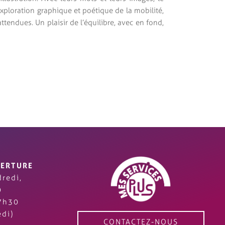
 exploration graphique et poétique de la mobilité,
ttendues. Un plaisir de l’équilibre, avec en fond,
VERTURE
redi,
0
7h30
di)
CONTACTEZ-NOUS