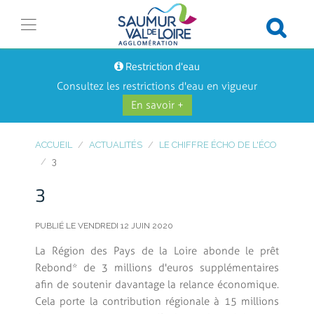
Restriction d'eau
Consultez les restrictions d'eau en vigueur
En savoir +
ACCUEIL
ACTUALITÉS
LE CHIFFRE ÉCHO DE L'ÉCO
3
3
PUBLIÉ LE VENDREDI 12 JUIN 2020
La Région des Pays de la Loire abonde le prêt
Rebond* de 3 millions d'euros supplémentaires
afin de soutenir davantage la relance économique.
Cela porte la contribution régionale à 15 millions