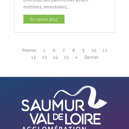
diversités des patrimoines autant
mobiliers, immobiliers,...
En savoir plus
Premier
«
6
7
8
9
10
11
12
13
14
15
»
Dernier