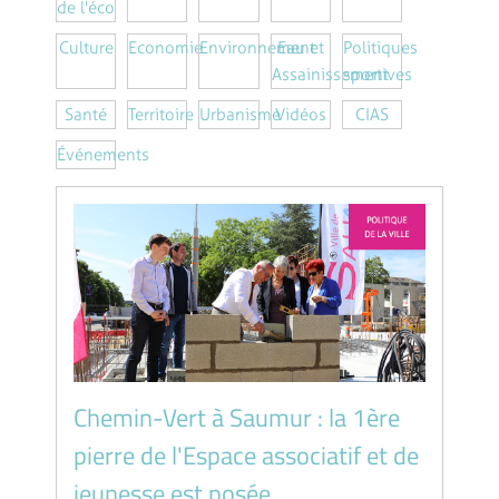
de l'éco
Culture
Economie
Environnement
Eau et
Politiques
Assainissement
sportives
Santé
Territoire
Urbanisme
Vidéos
CIAS
Événements
Chemin-Vert à Saumur : la 1ère
pierre de l'Espace associatif et de
jeunesse est posée