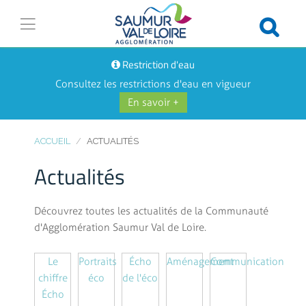
Restriction d'eau
Consultez les restrictions d'eau en vigueur
En savoir +
ACCUEIL
ACTUALITÉS
Actualités
Découvrez toutes les actualités de la Communauté
d'Agglomération Saumur Val de Loire.
Le
Portraits
Écho
Aménagement
Communication
chiffre
éco
de l'éco
Écho