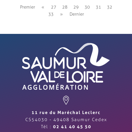
Premier
«
27
28
29
30
31
32
33
»
Dernier
11 rue du Maréchal Leclerc
CS54030 - 49408 Saumur Cedex
Tél :
02 41 40 45 50