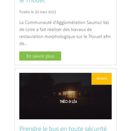
le Thouet
Postée le 30 mars 2023
La Communauté d'Agglomération Saumur Val
de Loire a fait réaliser des travaux de
restauration morphologique sur le Thouet afin
de...
En savoir plus
Prendre le bus en toute sécurité